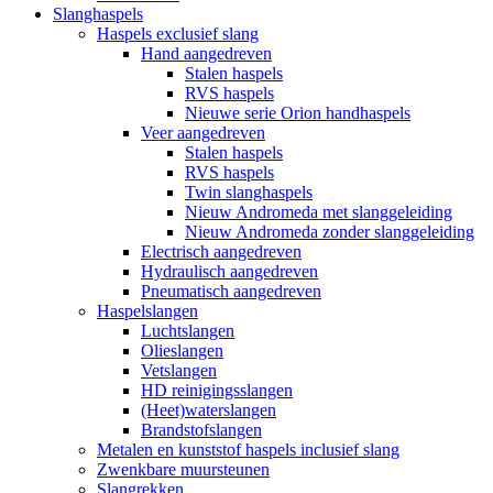
Slanghaspels
Haspels exclusief slang
Hand aangedreven
Stalen haspels
RVS haspels
Nieuwe serie Orion handhaspels
Veer aangedreven
Stalen haspels
RVS haspels
Twin slanghaspels
Nieuw Andromeda met slanggeleiding
Nieuw Andromeda zonder slanggeleiding
Electrisch aangedreven
Hydraulisch aangedreven
Pneumatisch aangedreven
Haspelslangen
Luchtslangen
Olieslangen
Vetslangen
HD reinigingsslangen
(Heet)waterslangen
Brandstofslangen
Metalen en kunststof haspels inclusief slang
Zwenkbare muursteunen
Slangrekken