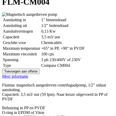
FLM-CM004
Aansluiting in
1" binnendraad
Aansluiting uit
1/2" buitendraad
Aansluitvermogen
0,13 Kw
Capaciteit
3,5 m3/ uur
Geschikt voor
Chemicaliën
Maximum temperatuur
+65° in PP, +90° in PVDF
Maximum viscositeit
100 cps
Spanning
3 ph 230/400V of 230V
Type
Compass CM004
Toevoegen aan offerte
Meer informatie
Fluimac magnetisch aangedreven centrifugaalpomp, 1/2" uitlaat
aansluiting.
Capaciteit: 3,5 m3/ uur (59 lpm). Naar keuze uitgevoerd in PP of
PVDF
Behuizing in PP en PVDF
O-ring in EPDM of Viton