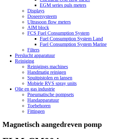
EGM series puls meters
Displays
Doseersysteem
Ultrasoon flow meters
AIM block
FCS Fuel Consumption System
Fuel Consumption System Land
Fuel Consumption System Marine
Filters
Perslucht apparatuur
Reiniging
Reinigings machines
Handmatig reinigen
Spuitpistolen en lansen
Mobiele RVS spray units
Olie en gas industrie
Pneumatische pompsets
Handapparatuur
Toebehoren
Fittingen
Magnetisch aangedreven pomp