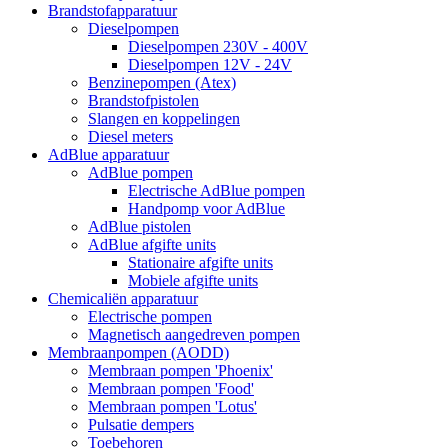
Brandstofapparatuur
Dieselpompen
Dieselpompen 230V - 400V
Dieselpompen 12V - 24V
Benzinepompen (Atex)
Brandstofpistolen
Slangen en koppelingen
Diesel meters
AdBlue apparatuur
AdBlue pompen
Electrische AdBlue pompen
Handpomp voor AdBlue
AdBlue pistolen
AdBlue afgifte units
Stationaire afgifte units
Mobiele afgifte units
Chemicaliën apparatuur
Electrische pompen
Magnetisch aangedreven pompen
Membraanpompen (AODD)
Membraan pompen 'Phoenix'
Membraan pompen 'Food'
Membraan pompen 'Lotus'
Pulsatie dempers
Toebehoren