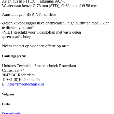
As en bus in PTFEC + allumina 99,7%
Waaier naar keuze Ø 78 mm (STD), Ø 68 mm of Ø 58 mm.
Aansluitingen: BSP, NPT of flens
-geschikt voor aggressieve chemicaliën, 'high purity' en moeilijk af
te dichten vloeistoffen
-NIET geschikt voor vloeistoffen met vaste delen
-geen asafdichting
Neem contact op voor een offerte op maat.
Contactgegevens
Unitrans Techniek | Smeertechniek Rotterdam
Cairostraat 74
3047 BC Rotterdam
T: +31 (0)10 466 62 55
E:
info@smeertechniek.nl
Volg ons
Links
Downloads