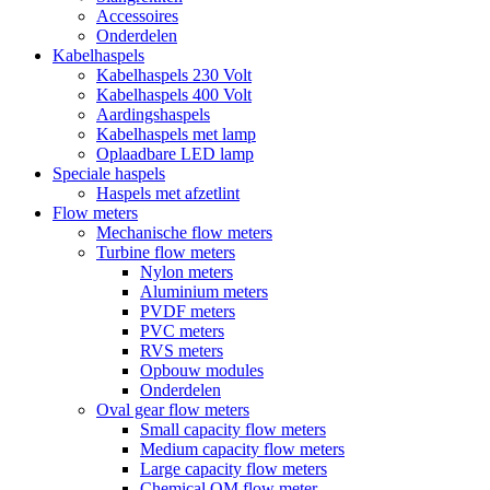
Accessoires
Onderdelen
Kabelhaspels
Kabelhaspels 230 Volt
Kabelhaspels 400 Volt
Aardingshaspels
Kabelhaspels met lamp
Oplaadbare LED lamp
Speciale haspels
Haspels met afzetlint
Flow meters
Mechanische flow meters
Turbine flow meters
Nylon meters
Aluminium meters
PVDF meters
PVC meters
RVS meters
Opbouw modules
Onderdelen
Oval gear flow meters
Small capacity flow meters
Medium capacity flow meters
Large capacity flow meters
Chemical OM flow meter