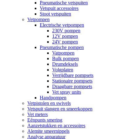
Pneumatische vetspuiten
Vetspuit accessoires
Stoot vetspuiten
Vetpompen
Electrische vetpompen
230V pompen
12V pompen
24V pompen
Pneumatische pompen
Vatpompen
Bulk pompen
Drumdeksels
Volgplaten
Verrijdbare pompsets
Stationaire pompsets
Draagbare pompsets
Vet spray units
Handpompen
Vetpistolen en swivels
Vetspuit slangen en smeerkoppen
Vet meters
Eénpunts smering
Aanzetstukken en accessoires
Alemite smeernippels
Analyse apparatuur