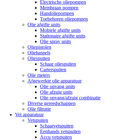
Electrische oliepompen
Membraan pompen
Handoliepompen
Toebehoren oliepompen
Olie afgifte units
Mobiele afgifte units
Stationaire afgifte units
Olie spray units
Oliepistolen
Oliehaspels
Oliespuiten
Schaar oliespuiten
Carterspuiten
Olie meters
Afgewerkte olie apparatuur
Olie opvang units
Olie afzuig units
Olie opvang/afzuig combinatie
Diverse gereedschappen
Olie filtratie
Vet apparatuur
Vetspuiten
Schaarvetspuiten
Eenhands vetspuiten
Accu vetspuiten